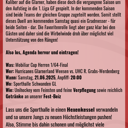
Kaliber auf die Glarner, haben diese doch die vergangene Saison um
den Aufstieg in die 1. Liga GF gespielt. In der kommenden Saison
sind beide Teams der gleichen Gruppe zugeteilt worden. Somit stellt
dieses Duell am kommenden Samstag quasi ein Gradmesser - für
beide Seiten - dar. Die Favoritenrolle liegt aber ganz klar bei den
Gästen und daher sind die Wirbelwinde droh über möglichst viel
Unterstützung von den Rängen!
Also los, Agenda hervor und eintragen!
Was:
Mobiliar Cup Herren 1/64-Final
Wer:
Hurricanes Glarnerland Weesen vs. UHC R. Grabs-Werdenberg
Wann:
Samstag,
21.06.2025
, Anpfiff:
20:00
Wo:
Sporthalle Schwanden GL
Wie:
Unihockey vom Feinsten und feine
Verpflegung
sowie reichlich
Getränke
an unserer
Fest-Beiz
Lass uns die Sporthalle in einen
Hexenkessel
verwandeln
und so unsere Jungs zu neuen Höchstleistungen pushen!
Also, Stimme bis dahin schonen und möglichst viele