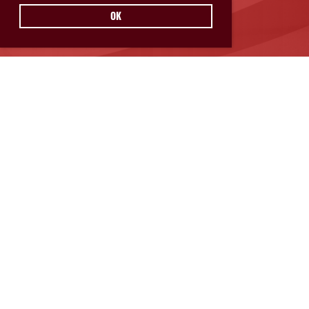
OK
Hurricanes Glarnerland Weesen
Postfach 11
8762 Schwanden
© Hurricanes Glarnerland Weesen
IMPRESSUM
|
DATENSCHUTZ