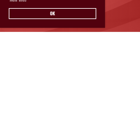
OK
Hurricanes Glarnerland Weesen
Postfach 11
8762 Schwanden
© Hurricanes Glarnerland Weesen
IMPRESSUM
|
DATENSCHUTZ