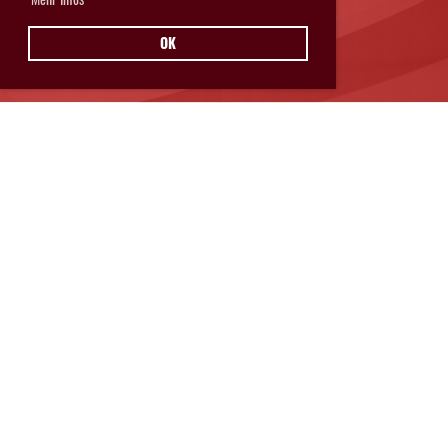
OK
Hurricanes Glarnerland Weesen
Postfach 11
8762 Schwanden
© Hurricanes Glarnerland Weesen
IMPRESSUM
|
DATENSCHUTZ